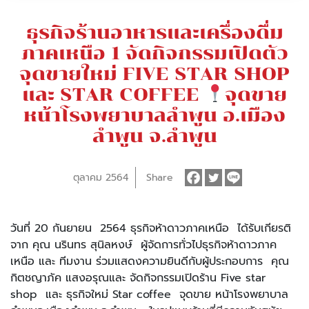
ธุรกิจร้านอาหารและเครื่องดื่ม
ภาคเหนือ 1 จัดกิจกรรมเปิดตัว
จุดขายใหม่ FIVE STAR SHOP
และ STAR COFFEE
จุดขาย
หน้าโรงพยาบาลลำพูน อ.เมือง
ลำพูน จ.ลำพูน
ตุลาคม 2564
Share
วันที่
20
กันยายน
2564
ธุรกิจห้าดาวภาคเหนือ
ได้รับเกียรติ
จาก
คุณ
นรินทร
สุนิลหงษ์
ผู้จัดการทั่วไปธุรกิจห้าดาวภาค
เหนือ
และ
ทีมงาน
ร่วมแสดงความยินดีกับผู้ประกอบการ
คุณ
กิตชญาภัค
แสงอรุณ
และ
จัดกิจกรรมเปิดร้าน
Five star
shop
และ
ธุรกิจใหม่
Star coffee
จุดขาย
หน้าโรงพยาบาล