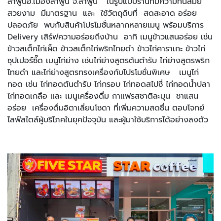
ลำพูน
อ
.
เมืองลำพูน
จ
.
ลำพูน
ในรูปแบบร้านที่มีความทันสมัย
สวยงาม
มีมาตรฐาน
และ
ใช้วัตถุดิบที่
สด
สะอาด
อร่อย
ปลอดภัย
พบกับสินค้าโปรโมชั่นหลากหลายเมนู
พร้อมบริการ
Delivery
เสิร์ฟความอร่อยถึงบ้าน
อาทิ
เมนูข้าวแสนอร่อย
เช่น
ข้าวสเต็กไก่เผ็ด
ข้าวสเต็กไก่พริกไทยดำ
ข้าวไก่คาราเกะ
ข้าวไก่
ซุปเปอร์ซี๊ด
เมนูไก่ย่าง
เช่นไก่ย่างสูตรต้นตำรับ
ไก่ย่างสูตรพริก
ไทยดำ
และไก่ย่างสูตรทรงเครื่องกับโปรโมชั่นพิเศษ
เมนูไก่
ทอด
เช่น
ไก่ทอดต้นตำรับ
ไก่กรอบ
ไก่ทอดสไปซี่
ไก่ทอดน้ำปลา
ไก่ทอดเกลือ
และ
เมนูเครื่องดื่ม
กาแฟรสชาติละมุน
ชาแสน
อร่อย
เครื่องดื่มอิตาเลี่ยนโซดา
ที่เพิ่มความสดชื่น
ตอบโจทย์
ไลฟ์สไตล์ผู้บริโภคในยุคปัจจุบัน
และผู้มาใช้บริการได้อย่างลงตัว