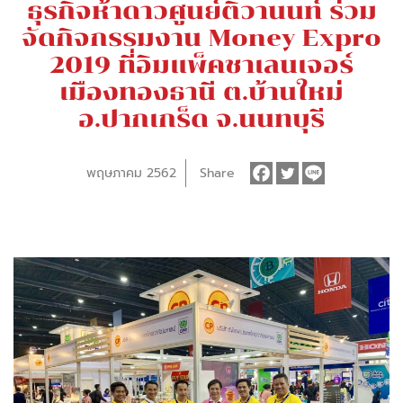
ธุรกิจห้าดาวศูนย์ติวานนท์ ร่วม
จัดกิจกรรมงาน Money Expro
2019 ที่อิมแพ็คชาเลนเจอร์
เมืองทองธานี ต.บ้านใหม่
อ.ปากเกร็ด จ.นนทบุรี
พฤษภาคม 2562
Share