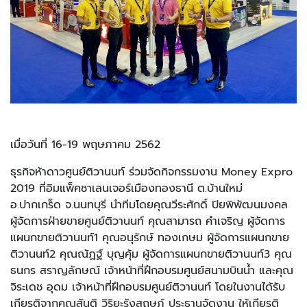
เมื่อวันที่ 16-19 พฤษภาคม 2562
ธุรกิจห้าดาวศูนย์ติวานนท์ ร่วมจัดกิจกรรมงาน Money Expro
2019 ที่อิมแพ็คชาเลนเจอร์เมืองทองธานี ต.บ้านใหม่
อ.ปากเกร็ด จ.นนทบุรี นำทีมโดยคุณวีระศักดิ์ ปิยพิพัฒนมงคล
ผู้จัดการฝ่ายขายศูนย์ติวานนท์ คุณสามารถ คำเจริญ ผู้จัดการ
แผนกขายติวานนท์1 คุณอนุรักษ์ ทองเกษม ผู้จัดการแผนกขาย
ติวานนท์2 คุณณัฏฐ์ บุญคุ้ม ผู้จัดการแผนกขายติวานนท์3 คุณ
ธนกร สราญลักษณ์ เจ้าหน้าที่ฝึกอบรมศูนย์สนามบินน้ำ และคุณ
จิระเดช อุดม เจ้าหน้าที่ฝึกอบรมศูนย์ติวานนท์ โดยในงานได้รับ
เกียรติจากคุณสันติ วิริยะรังสฤษฎ์ ประธานจัดงาน ให้เกียรติ