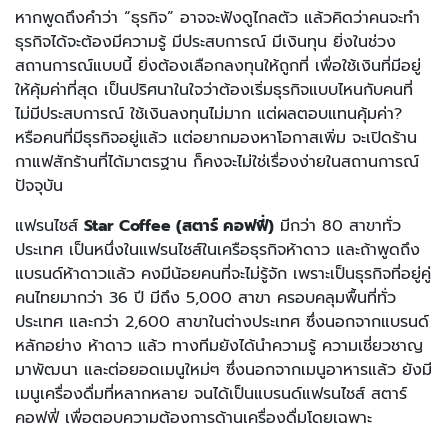
หากพูดถึงคำว่า “ธุรกิจ” อาจจะฟังดูไกลตัว แล้วคิดว่าคนจะทำ
ธุรกิจได้จะต้องมีความรู้ มีประสบการณ์ มีเงินทุน ยิ่งในช่วง
สถานการณ์แบบนี้ ยิ่งต้องเลือกลงทุนให้ถูกที่ เพื่อใช้เงินที่มีอยู่
ให้คุ้มค่าที่สุด เป็นปริศนาในใจว่าต้องเริ่มธุรกิจแบบไหนกับคนที่
ไม่มีประสบการณ์ ใช้เงินลงทุนไม่มาก แต่ผลตอบแทนคุ้มค่า?
หรือคนที่มีธุรกิจอยู่แล้ว แต่อยากมองหาโอกาสเพิ่ม จะเปิดร้าน
กาแฟสักร้านที่ได้มาตรฐาน ก็คงจะไม่ใช่เรื่องง่ายในสถานการณ์
ปัจจุบัน
แฟรนไชส์
Star Coffee
(สตาร์ คอฟฟี่)
มีกว่า 80 สาขาทั่ว
ประเทศ เป็นหนึ่งในแฟรนไชส์ในเครือธุรกิจห้าดาว และถ้าพูดถึง
แบรนด์ห้าดาวแล้ว คงมีน้อยคนที่จะไม่รู้จัก เพราะเป็นธุรกิจที่อยู่คู่
คนไทยมากว่า 36 ปี มีถึง 5,000 สาขา ครอบคลุมพื้นที่ทั่ว
ประเทศ และกว่า 2,600 สาขาในต่างประเทศ ซึ่งนอกจากแบรนด์
หลักอย่าง ห้าดาว แล้ว ทางทีมยังได้นำความรู้ ความเชี่ยวชาญ
มาพัฒนา และต่อยอดเมนูใหม่ๆ ซึ่งนอกจากเมนูอาหารแล้ว ยังมี
เมนูเครื่องดื่มที่หลากหลาย จนได้เป็นแบรนด์แฟรนไชส์ สตาร์
คอฟฟี่ เพื่อตอบความต้องการด้านเครื่องดื่มโดยเฉพาะ