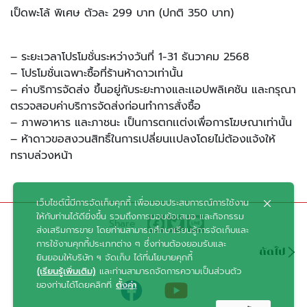
เป็ดพะโล้ พิเศษ ตัวละ 299 บาท (ปกติ 350 บาท)
– ระยะเวลาโปรโมชั่นระหว่างวันที่ 1-31 ธันวาคม 2568
– โปรโมชั่นเฉพาะซื้อที่ร้านห้าดาวเท่านั้น
– ค่าบริการจัดส่ง ขึ้นอยู่กับระยะทางและเเอปพลิเคชัน และกรุณา
ตรวจสอบค่าบริการจัดส่งก่อนทำการสั่งซื้อ
– ภาพอาหาร และภาชนะ เป็นการตกเเต่งเพื่อการโฆษณาเท่านั้น
– ห้าดาวขอสงวนสิทธิ์ในการเปลี่ยนเเปลงโดยไม่ต้องแจ้งให้
ทราบล่วงหน้า
เว็บไซต์นี้มีการจัดเก็บคุกกี้ เพื่อมอบประสบการณ์การใช้งาน
ให้กับท่านได้ดียิ่งขึ้น รวมถึงการมอบข้อเสนอ และกิจกรรม
Share
ส่งเสริมการขาย โดยท่านสามารถศึกษาเรียนรู้การจัดเก็บและ
การใช้งานคุกกี้ประเภทต่าง ๆ ซึ่งท่านต้องยอมรับและ
ถัดไป
ยินยอมให้บริษัท ฯ จัดเก็บ ได้ที่นโยบายคุกกี้
(เรียนรู้เพิ่มเติม)
และท่านสามารถจัดการความเป็นส่วนตัว
ของท่านได้โดยคลิกที่
ตั้งค่า