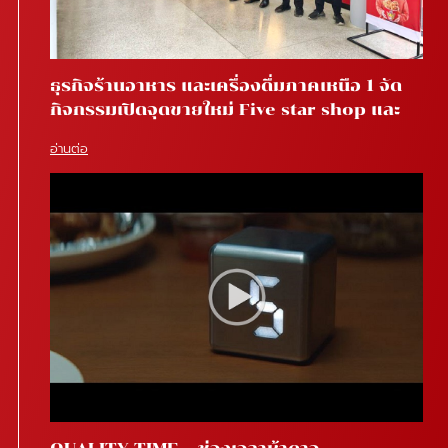
ธุรกิจร้านอาหาร และเครื่องดื่มภาคเหนือ 1 จัด
กิจกรรมเปิดจุดขายใหม่ Five star shop และ
Star coffee โรงพยาบาลสันทราย จ.เชียงใหม่
อ่านต่อ