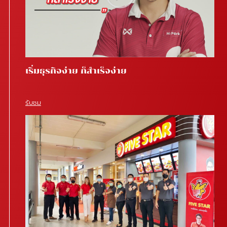
เริ่มธุรกิจง่าย ก็สำเร็จง่าย
รับชม