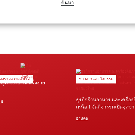
ค้นหา
ื่องราวความสำเร็จ
ข่าวสารและกิจกรรม
่มธุรกิจง่าย ก็สำเร็จง่าย
ธุรกิจร้านอาหาร และเครื่อง
ชม
เหนือ 1 จัดกิจกรรมเปิดจุดข
Five star shop และ Star coffe
อ่านต่อ
พยาบาลสันทราย จ.เชียงใหม