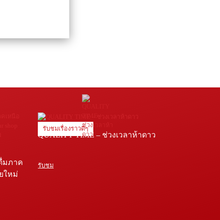
รับชมเรื่องราวดีๆ
QUALITY TIME – ช่วงเวลาห้าดาว
ดื่มภาค
รับชม
ายใหม่
e โรง
่