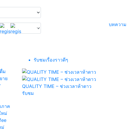
ห้า
ข้าว
บทความ
ดาว
เป็ด
กระทะ
มันไก่
เจ้า
เหล็ก
ไห่
สัว
หนาน
รับชมเรื่องราวดีๆ
QUALITY TIME – ช่วงเวลาห้าดาว
รับชม
่มภาค
ใหม่
fee
ม่