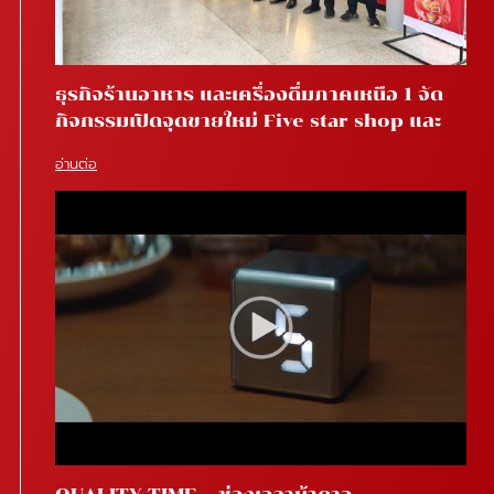
ธุรกิจร้านอาหาร และเครื่องดื่มภาคเหนือ 1 จัด
กิจกรรมเปิดจุดขายใหม่ Five star shop และ
Star coffee โรงพยาบาลสันทราย จ.เชียงใหม่
อ่านต่อ