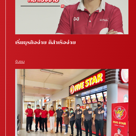
เริ่มธุรกิจง่าย ก็สำเร็จง่าย
รับชม