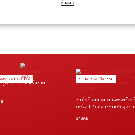
ค้นหา
ื่องราวความสำเร็จ
ข่าวสารและกิจกรรม
่มธุรกิจง่าย ก็สำเร็จง่าย
ธุรกิจร้านอาหาร และเครื่อง
ชม
เหนือ 1 จัดกิจกรรมเปิดจุดข
Five star shop และ Star coffe
อ่านต่อ
พยาบาลสันทราย จ.เชียงใหม