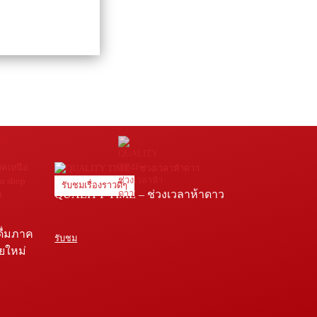
รับชมเรื่องราวดีๆ
QUALITY TIME – ช่วงเวลาห้าดาว
ดื่มภาค
รับชม
ายใหม่
e โรง
่