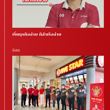
เริ่มธุรกิจง่าย ก็สำเร็จง่าย
รับชม