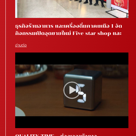
ธุรกิจร้านอาหาร และเครื่องดื่มภาคเหนือ 1 จัด
กิจกรรมเปิดจุดขายใหม่ Five star shop และ
Star coffee โรงพยาบาลสันทราย จ.เชียงใหม่
อ่านต่อ