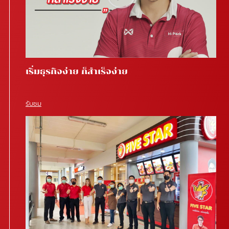
เริ่มธุรกิจง่าย ก็สำเร็จง่าย
รับชม