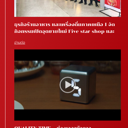
ธุรกิจร้านอาหาร และเครื่องดื่มภาคเหนือ 1 จัด
กิจกรรมเปิดจุดขายใหม่ Five star shop และ
Star coffee โรงพยาบาลสันทราย จ.เชียงใหม่
อ่านต่อ