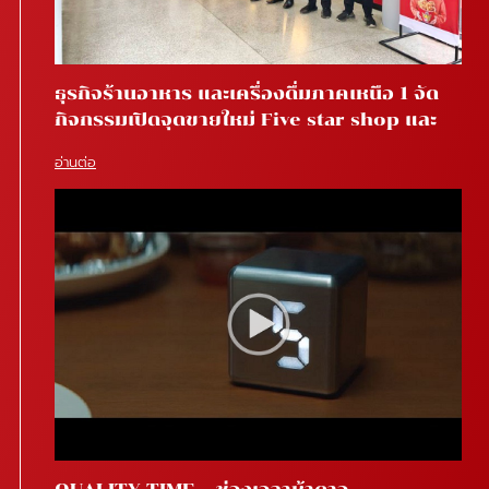
ธุรกิจร้านอาหาร และเครื่องดื่มภาคเหนือ 1 จัด
กิจกรรมเปิดจุดขายใหม่ Five star shop และ
Star coffee โรงพยาบาลสันทราย จ.เชียงใหม่
อ่านต่อ