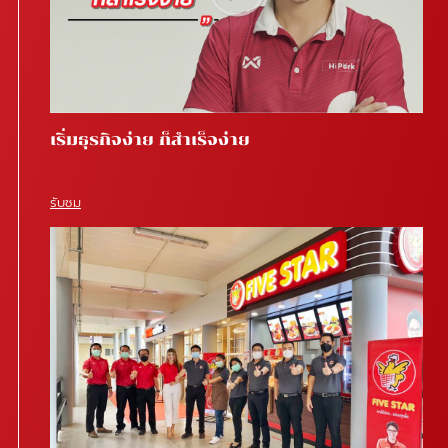
เริ่มธุรกิจง่าย ก็สำเร็จง่าย
รับชม