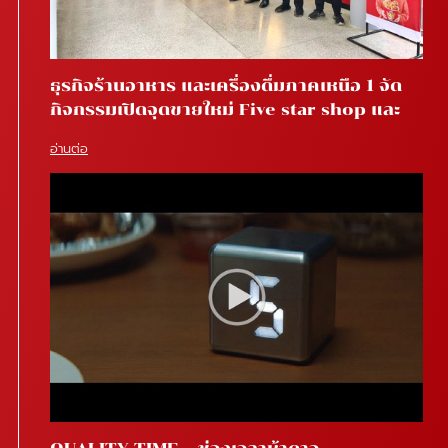
ธุรกิจร้านอาหาร และเครื่องดื่มภาคเหนือ 1 จัด
กิจกรรมเปิดจุดขายใหม่ Five star shop และ
Star coffee โรงพยาบาลสันทราย จ.เชียงใหม่
อ่านต่อ