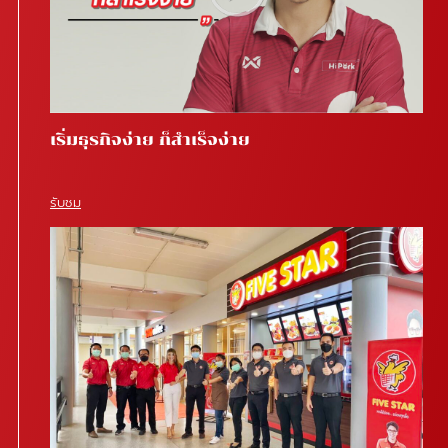
เริ่มธุรกิจง่าย ก็สำเร็จง่าย
รับชม