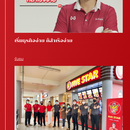
เริ่มธุรกิจง่าย ก็สำเร็จง่าย
รับชม