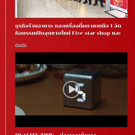
ธุรกิจร้านอาหาร และเครื่องดื่มภาคเหนือ 1 จัด
กิจกรรมเปิดจุดขายใหม่ Five star shop และ
Star coffee โรงพยาบาลสันทราย จ.เชียงใหม่
อ่านต่อ