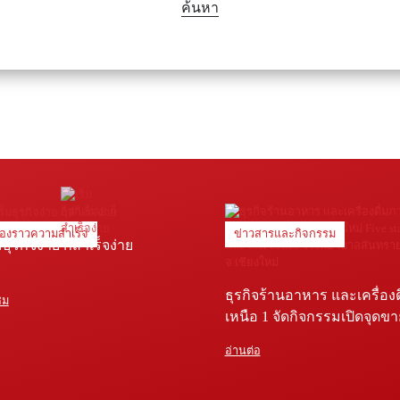
ค้นหา
ื่องราวความสำเร็จ
ข่าวสารและกิจกรรม
่มธุรกิจง่าย ก็สำเร็จง่าย
ธุรกิจร้านอาหาร และเครื่อง
ชม
เหนือ 1 จัดกิจกรรมเปิดจุดข
Five star shop และ Star coffe
อ่านต่อ
พยาบาลสันทราย จ.เชียงใหม