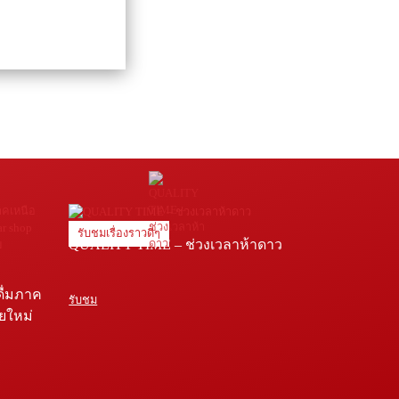
รับชมเรื่องราวดีๆ
QUALITY TIME – ช่วงเวลาห้าดาว
ดื่มภาค
รับชม
ายใหม่
e โรง
่