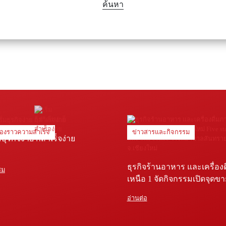
ค้นหา
ื่องราวความสำเร็จ
ข่าวสารและกิจกรรม
่มธุรกิจง่าย ก็สำเร็จง่าย
ธุรกิจร้านอาหาร และเครื่อง
ชม
เหนือ 1 จัดกิจกรรมเปิดจุดข
Five star shop และ Star coffe
อ่านต่อ
พยาบาลสันทราย จ.เชียงใหม