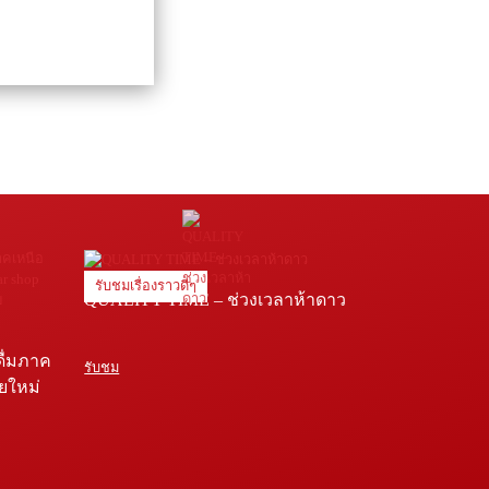
รับชมเรื่องราวดีๆ
QUALITY TIME – ช่วงเวลาห้าดาว
ดื่มภาค
รับชม
ายใหม่
e โรง
่