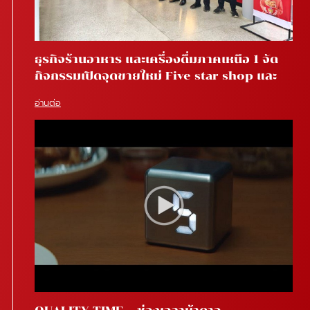
ธุรกิจร้านอาหาร และเครื่องดื่มภาคเหนือ 1 จัด
กิจกรรมเปิดจุดขายใหม่ Five star shop และ
Star coffee โรงพยาบาลสันทราย จ.เชียงใหม่
อ่านต่อ