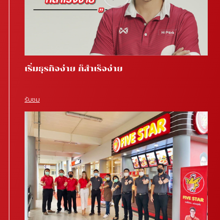
เริ่มธุรกิจง่าย ก็สำเร็จง่าย
รับชม