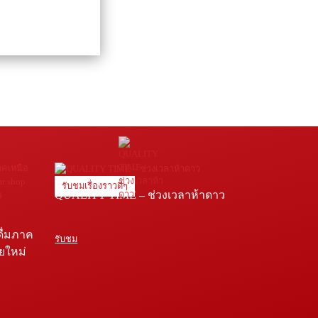
รับชมเรื่องราวดีๆ
QUALITY TIME – ช่วงเวลาห้าดาว
ดื่มภาค
รับชม
ายใหม่
e โรง
่