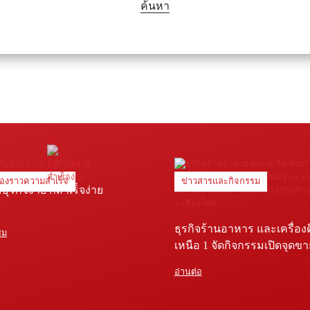
ค้นหา
ื่องราวความสำเร็จ
ข่าวสารและกิจกรรม
่มธุรกิจง่าย ก็สำเร็จง่าย
ธุรกิจร้านอาหาร และเครื่อง
ชม
เหนือ 1 จัดกิจกรรมเปิดจุดข
Five star shop และ Star coffe
อ่านต่อ
พยาบาลสันทราย จ.เชียงใหม