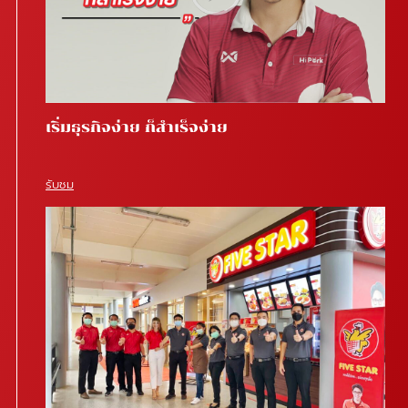
เริ่มธุรกิจง่าย ก็สำเร็จง่าย
รับชม