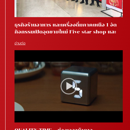
ธุรกิจร้านอาหาร และเครื่องดื่มภาคเหนือ 1 จัด
กิจกรรมเปิดจุดขายใหม่ Five star shop และ
Star coffee โรงพยาบาลสันทราย จ.เชียงใหม่
อ่านต่อ