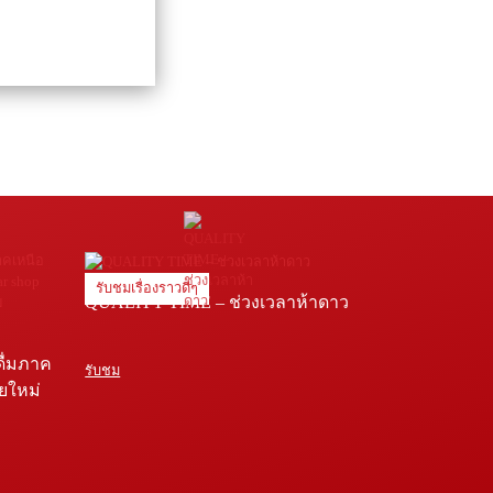
รับชมเรื่องราวดีๆ
QUALITY TIME – ช่วงเวลาห้าดาว
ดื่มภาค
รับชม
ายใหม่
e โรง
่