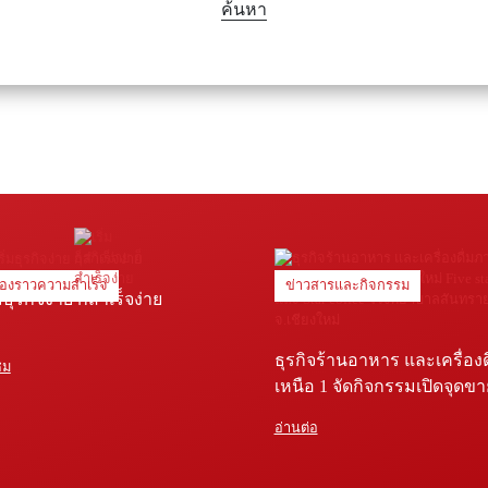
ค้นหา
ื่องราวความสำเร็จ
ข่าวสารและกิจกรรม
่มธุรกิจง่าย ก็สำเร็จง่าย
ธุรกิจร้านอาหาร และเครื่อง
ชม
เหนือ 1 จัดกิจกรรมเปิดจุดข
Five star shop และ Star coffe
อ่านต่อ
พยาบาลสันทราย จ.เชียงใหม