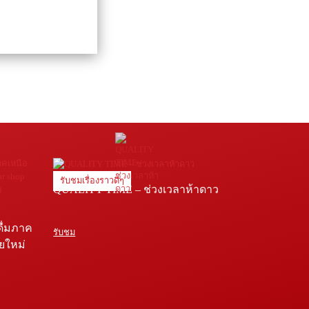
รับชมเรื่องราวดีๆ
QUALITY TIME – ช่วงเวลาห้าดาว
ดื่มภาค
รับชม
ายใหม่
e โรง
่