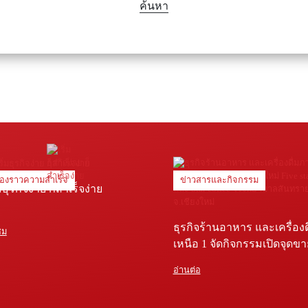
ค้นหา
ื่องราวความสำเร็จ
ข่าวสารและกิจกรรม
่มธุรกิจง่าย ก็สำเร็จง่าย
ธุรกิจร้านอาหาร และเครื่อง
ชม
เหนือ 1 จัดกิจกรรมเปิดจุดข
Five star shop และ Star coffe
อ่านต่อ
พยาบาลสันทราย จ.เชียงใหม