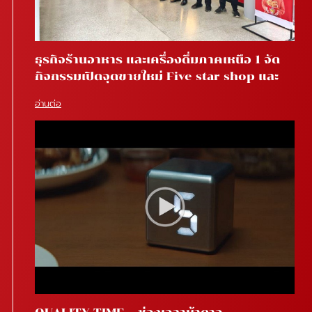
ธุรกิจร้านอาหาร และเครื่องดื่มภาคเหนือ 1 จัด
กิจกรรมเปิดจุดขายใหม่ Five star shop และ
Star coffee โรงพยาบาลสันทราย จ.เชียงใหม่
อ่านต่อ