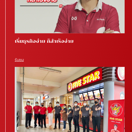
เริ่มธุรกิจง่าย ก็สำเร็จง่าย
รับชม