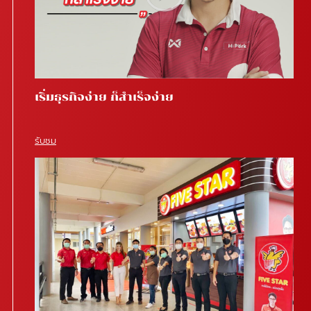
เริ่มธุรกิจง่าย ก็สำเร็จง่าย
รับชม