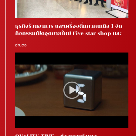
ธุรกิจร้านอาหาร และเครื่องดื่มภาคเหนือ 1 จัด
กิจกรรมเปิดจุดขายใหม่ Five star shop และ
Star coffee โรงพยาบาลสันทราย จ.เชียงใหม่
อ่านต่อ