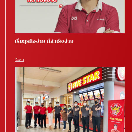
เริ่มธุรกิจง่าย ก็สำเร็จง่าย
รับชม