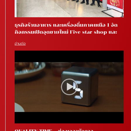
ธุรกิจร้านอาหาร และเครื่องดื่มภาคเหนือ 1 จัด
กิจกรรมเปิดจุดขายใหม่ Five star shop และ
Star coffee โรงพยาบาลสันทราย จ.เชียงใหม่
อ่านต่อ