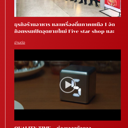
ธุรกิจร้านอาหาร และเครื่องดื่มภาคเหนือ 1 จัด
กิจกรรมเปิดจุดขายใหม่ Five star shop และ
Star coffee โรงพยาบาลสันทราย จ.เชียงใหม่
อ่านต่อ