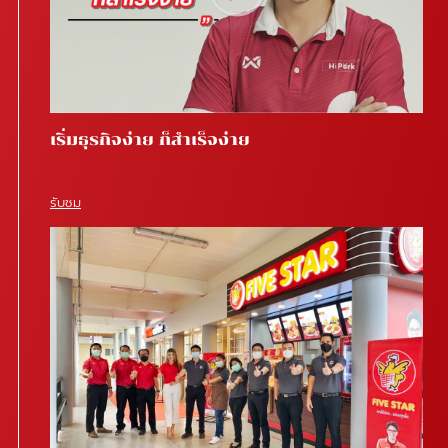
เริ่มธุรกิจง่าย ก็สำเร็จง่าย
รับชม