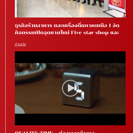
ธุรกิจร้านอาหาร และเครื่องดื่มภาคเหนือ 1 จัด
กิจกรรมเปิดจุดขายใหม่ Five star shop และ
Star coffee โรงพยาบาลสันทราย จ.เชียงใหม่
อ่านต่อ