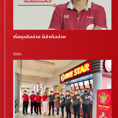
เริ่มธุรกิจง่าย ก็สำเร็จง่าย
รับชม