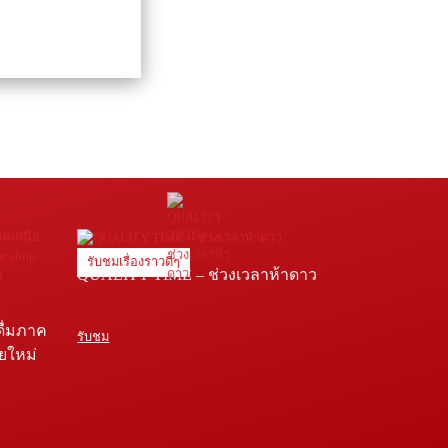
รับชมเรื่องราวดีๆ
QUALITY TIME – ช่วงเวลาห้าดาว
ดื่มภาค
รับชม
ายใหม่
e โรง
่