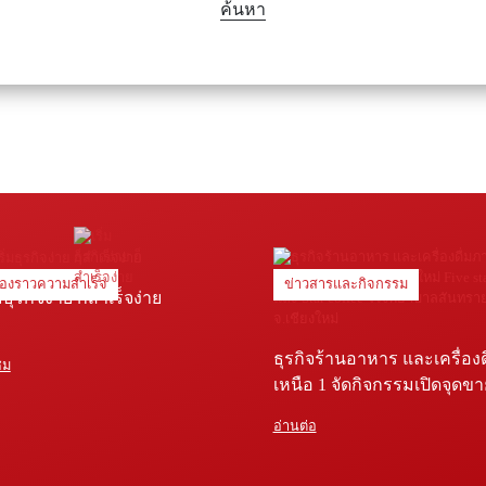
ค้นหา
ื่องราวความสำเร็จ
ข่าวสารและกิจกรรม
่มธุรกิจง่าย ก็สำเร็จง่าย
ธุรกิจร้านอาหาร และเครื่อง
ชม
เหนือ 1 จัดกิจกรรมเปิดจุดข
Five star shop และ Star coffe
อ่านต่อ
พยาบาลสันทราย จ.เชียงใหม