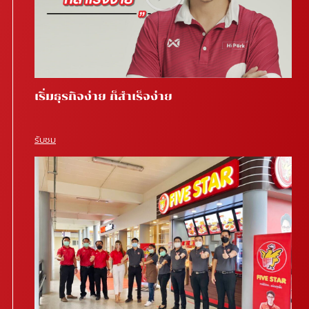
เริ่มธุรกิจง่าย ก็สำเร็จง่าย
รับชม