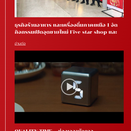
ธุรกิจร้านอาหาร และเครื่องดื่มภาคเหนือ 1 จัด
กิจกรรมเปิดจุดขายใหม่ Five star shop และ
Star coffee โรงพยาบาลสันทราย จ.เชียงใหม่
อ่านต่อ