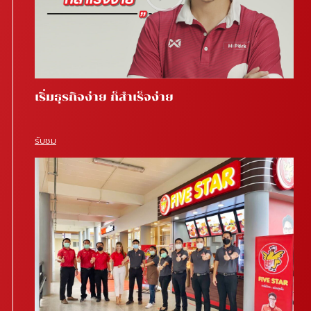
เริ่มธุรกิจง่าย ก็สำเร็จง่าย
รับชม