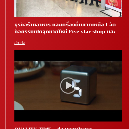
ธุรกิจร้านอาหาร และเครื่องดื่มภาคเหนือ 1 จัด
กิจกรรมเปิดจุดขายใหม่ Five star shop และ
Star coffee โรงพยาบาลสันทราย จ.เชียงใหม่
อ่านต่อ