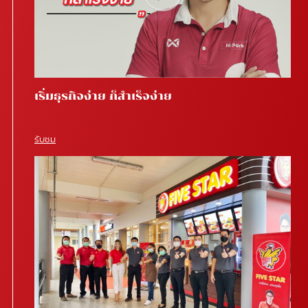
เริ่มธุรกิจง่าย ก็สำเร็จง่าย
รับชม