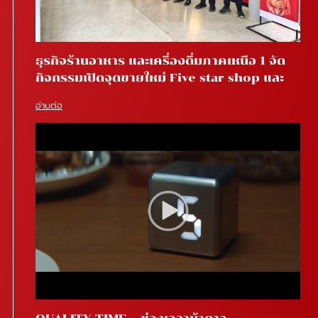
ธุรกิจร้านอาหาร และเครื่องดื่มภาคเหนือ 1 จัด
กิจกรรมเปิดจุดขายใหม่ Five star shop และ
Star coffee โรงพยาบาลสันทราย จ.เชียงใหม่
อ่านต่อ