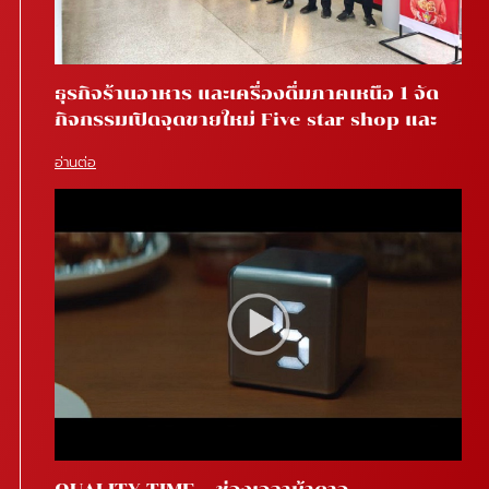
ธุรกิจร้านอาหาร และเครื่องดื่มภาคเหนือ 1 จัด
กิจกรรมเปิดจุดขายใหม่ Five star shop และ
Star coffee โรงพยาบาลสันทราย จ.เชียงใหม่
อ่านต่อ