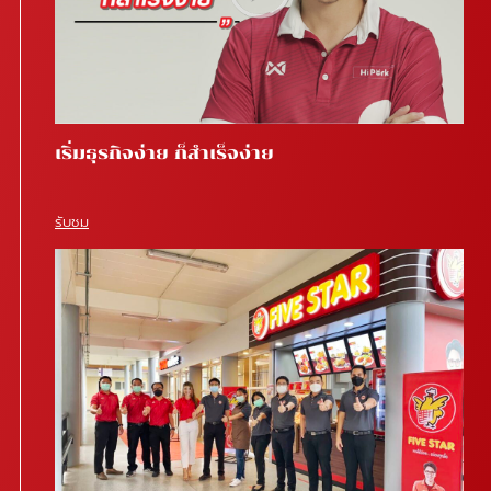
เริ่มธุรกิจง่าย ก็สำเร็จง่าย
รับชม