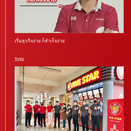
เริ่มธุรกิจง่าย ก็สำเร็จง่าย
รับชม