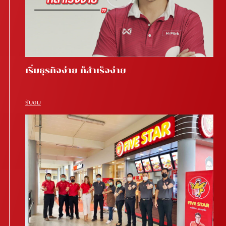
เริ่มธุรกิจง่าย ก็สำเร็จง่าย
รับชม