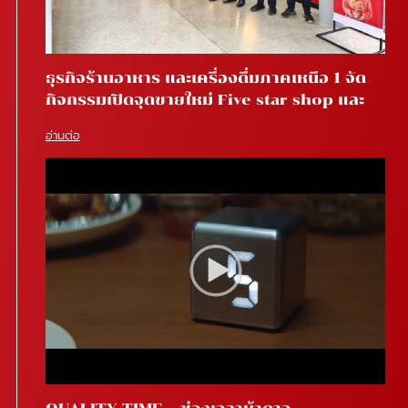
ธุรกิจร้านอาหาร และเครื่องดื่มภาคเหนือ 1 จัด
กิจกรรมเปิดจุดขายใหม่ Five star shop และ
Star coffee โรงพยาบาลสันทราย จ.เชียงใหม่
อ่านต่อ