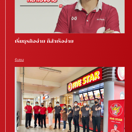
เริ่มธุรกิจง่าย ก็สำเร็จง่าย
รับชม