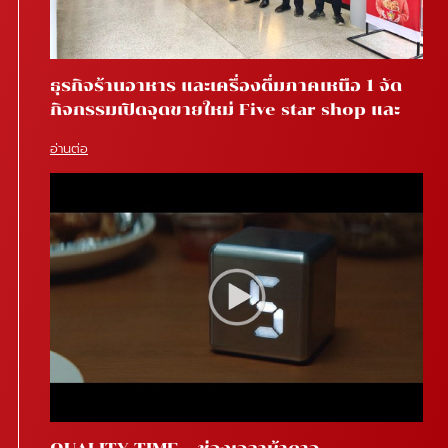
ธุรกิจร้านอาหาร และเครื่องดื่มภาคเหนือ 1 จัด
กิจกรรมเปิดจุดขายใหม่ Five star shop และ
Star coffee โรงพยาบาลสันทราย จ.เชียงใหม่
อ่านต่อ