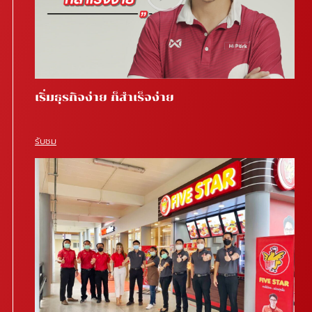
เริ่มธุรกิจง่าย ก็สำเร็จง่าย
รับชม