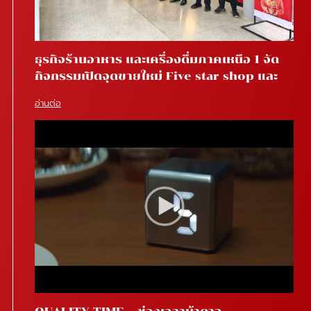
ธุรกิจร้านอาหาร และเครื่องดื่มภาคเหนือ 1 จัด
กิจกรรมเปิดจุดขายใหม่ Five star shop และ
Star coffee โรงพยาบาลสันทราย จ.เชียงใหม่
อ่านต่อ