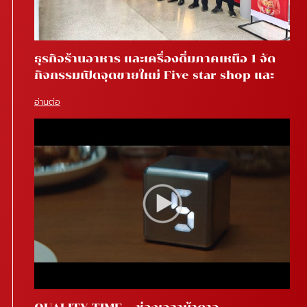
ธุรกิจร้านอาหาร และเครื่องดื่มภาคเหนือ 1 จัด
กิจกรรมเปิดจุดขายใหม่ Five star shop และ
Star coffee โรงพยาบาลสันทราย จ.เชียงใหม่
อ่านต่อ