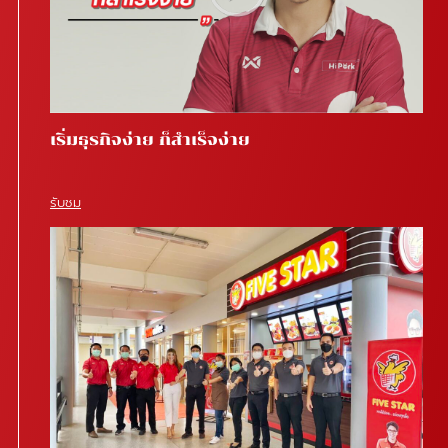
เริ่มธุรกิจง่าย ก็สำเร็จง่าย
รับชม