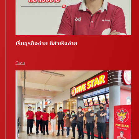
เริ่มธุรกิจง่าย ก็สำเร็จง่าย
รับชม