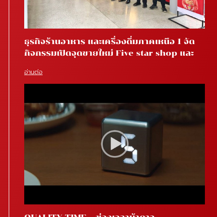
ธุรกิจร้านอาหาร และเครื่องดื่มภาคเหนือ 1 จัด
กิจกรรมเปิดจุดขายใหม่ Five star shop และ
Star coffee โรงพยาบาลสันทราย จ.เชียงใหม่
อ่านต่อ