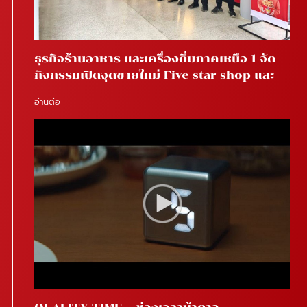
ธุรกิจร้านอาหาร และเครื่องดื่มภาคเหนือ 1 จัด
กิจกรรมเปิดจุดขายใหม่ Five star shop และ
Star coffee โรงพยาบาลสันทราย จ.เชียงใหม่
อ่านต่อ