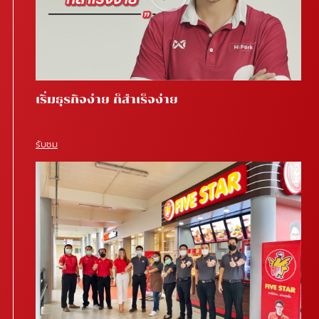
เริ่มธุรกิจง่าย ก็สำเร็จง่าย
รับชม