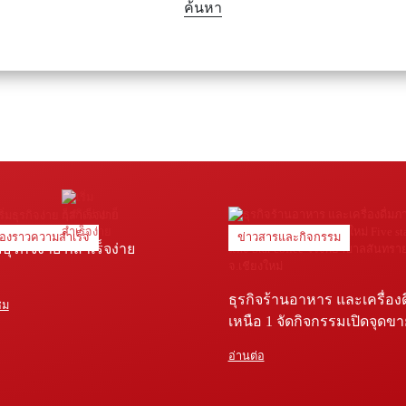
ค้นหา
ื่องราวความสำเร็จ
ข่าวสารและกิจกรรม
่มธุรกิจง่าย ก็สำเร็จง่าย
ธุรกิจร้านอาหาร และเครื่อง
ชม
เหนือ 1 จัดกิจกรรมเปิดจุดข
Five star shop และ Star coffe
อ่านต่อ
พยาบาลสันทราย จ.เชียงใหม