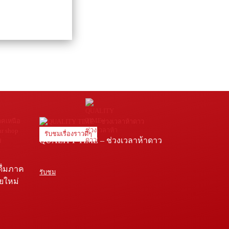
รับชมเรื่องราวดีๆ
QUALITY TIME – ช่วงเวลาห้าดาว
ดื่มภาค
รับชม
ายใหม่
e โรง
่