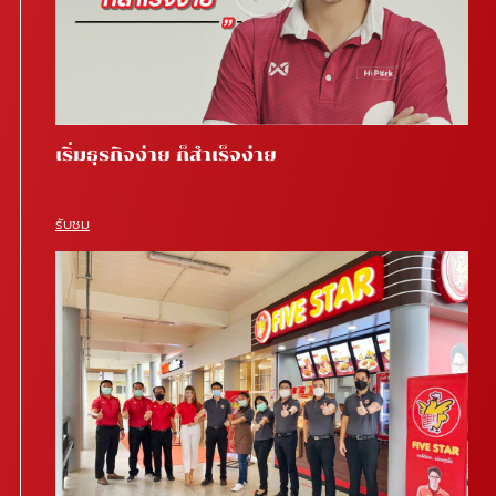
เริ่มธุรกิจง่าย ก็สำเร็จง่าย
รับชม