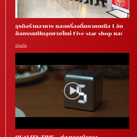
ธุรกิจร้านอาหาร และเครื่องดื่มภาคเหนือ 1 จัด
กิจกรรมเปิดจุดขายใหม่ Five star shop และ
Star coffee โรงพยาบาลสันทราย จ.เชียงใหม่
อ่านต่อ