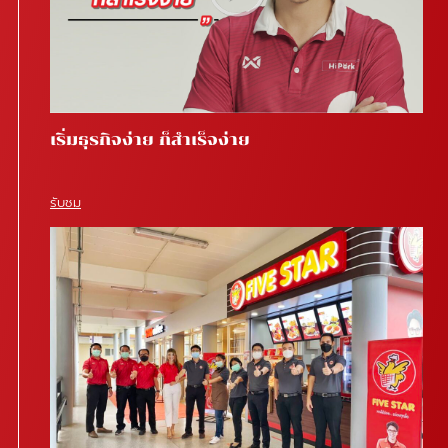
เริ่มธุรกิจง่าย ก็สำเร็จง่าย
รับชม