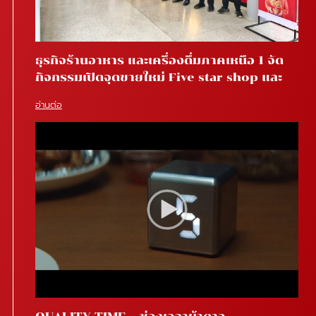
ธุรกิจร้านอาหาร และเครื่องดื่มภาคเหนือ 1 จัด
กิจกรรมเปิดจุดขายใหม่ Five star shop และ
Star coffee โรงพยาบาลสันทราย จ.เชียงใหม่
อ่านต่อ