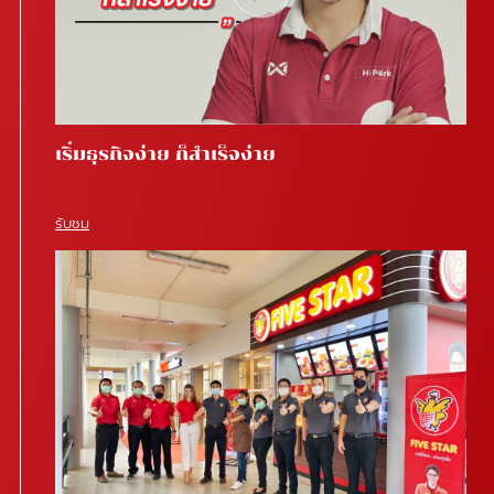
เริ่มธุรกิจง่าย ก็สำเร็จง่าย
รับชม