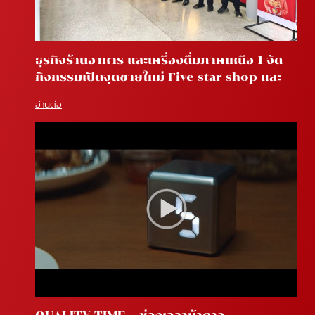
ธุรกิจร้านอาหาร และเครื่องดื่มภาคเหนือ 1 จัด
กิจกรรมเปิดจุดขายใหม่ Five star shop และ
Star coffee โรงพยาบาลสันทราย จ.เชียงใหม่
อ่านต่อ