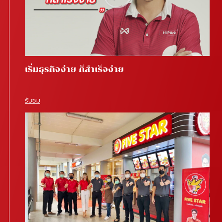
เริ่มธุรกิจง่าย ก็สำเร็จง่าย
รับชม