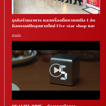
ธุรกิจร้านอาหาร และเครื่องดื่มภาคเหนือ 1 จัด
กิจกรรมเปิดจุดขายใหม่ Five star shop และ
Star coffee โรงพยาบาลสันทราย จ.เชียงใหม่
อ่านต่อ