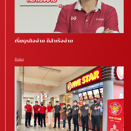
เริ่มธุรกิจง่าย ก็สำเร็จง่าย
รับชม