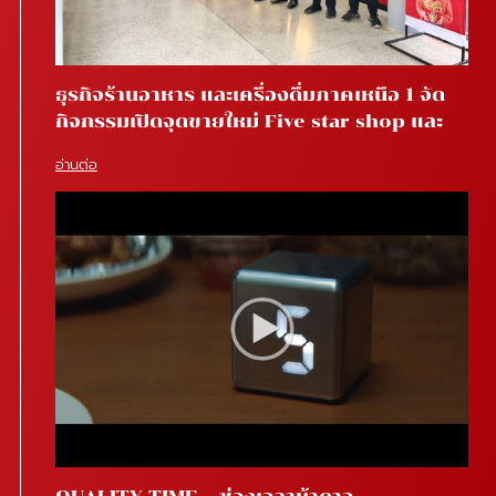
ธุรกิจร้านอาหาร และเครื่องดื่มภาคเหนือ 1 จัด
กิจกรรมเปิดจุดขายใหม่ Five star shop และ
Star coffee โรงพยาบาลสันทราย จ.เชียงใหม่
อ่านต่อ