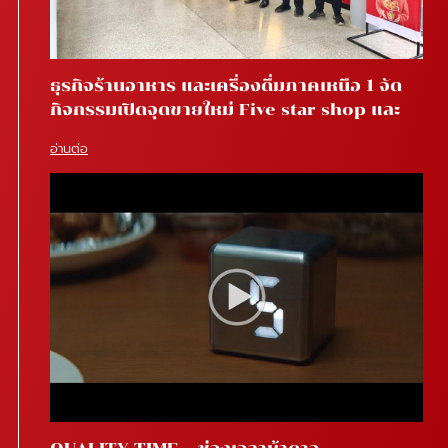
ธุรกิจร้านอาหาร และเครื่องดื่มภาคเหนือ 1 จัด
กิจกรรมเปิดจุดขายใหม่ Five star shop และ
Star coffee โรงพยาบาลสันทราย จ.เชียงใหม่
อ่านต่อ