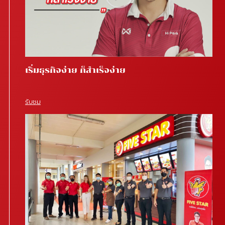
เริ่มธุรกิจง่าย ก็สำเร็จง่าย
รับชม