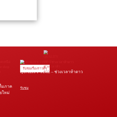
รับชมเรื่องราวดีๆ
QUALITY TIME – ช่วงเวลาห้าดาว
ดื่มภาค
รับชม
ายใหม่
e โรง
่