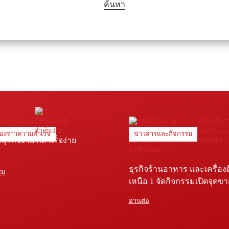
ค้นหา
ื่องราวความสำเร็จ
ข่าวสารและกิจกรรม
่มธุรกิจง่าย ก็สำเร็จง่าย
ธุรกิจร้านอาหาร และเครื่อง
ชม
เหนือ 1 จัดกิจกรรมเปิดจุดข
Five star shop และ Star coffe
อ่านต่อ
พยาบาลสันทราย จ.เชียงใหม