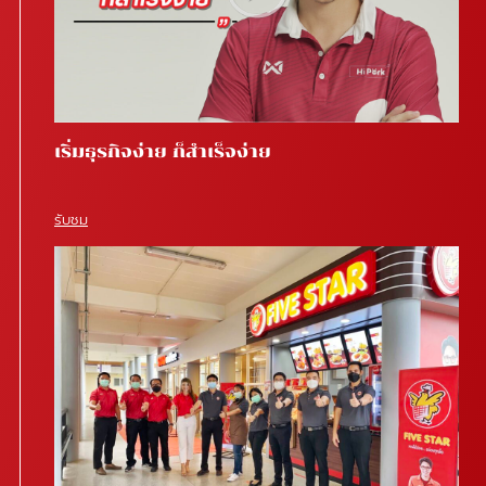
เริ่มธุรกิจง่าย ก็สำเร็จง่าย
รับชม