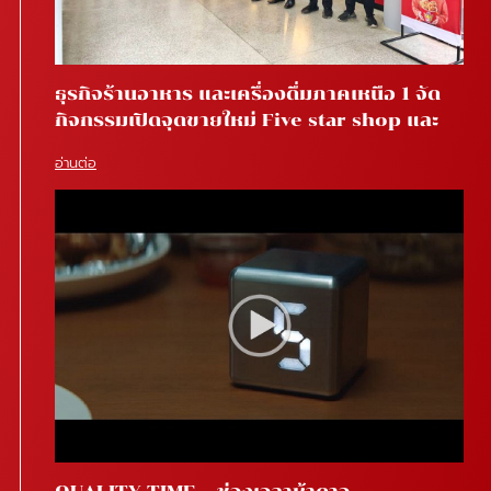
ธุรกิจร้านอาหาร และเครื่องดื่มภาคเหนือ 1 จัด
กิจกรรมเปิดจุดขายใหม่ Five star shop และ
Star coffee โรงพยาบาลสันทราย จ.เชียงใหม่
อ่านต่อ