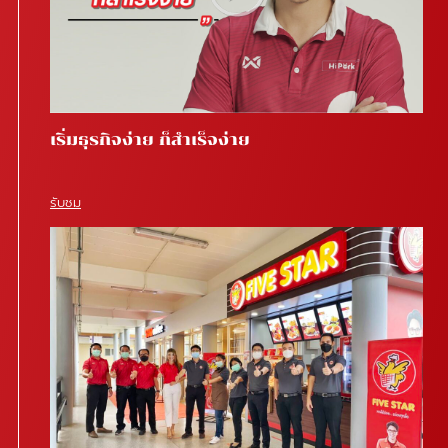
เริ่มธุรกิจง่าย ก็สำเร็จง่าย
รับชม