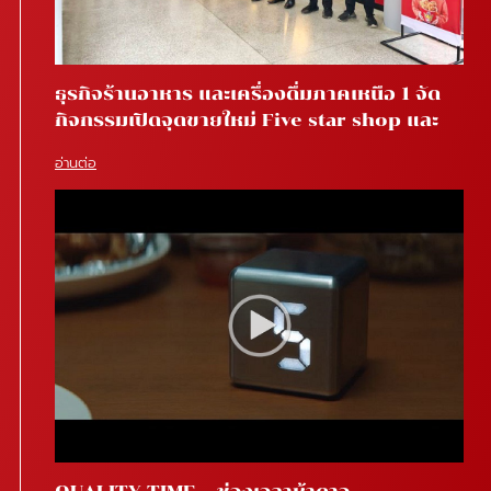
ธุรกิจร้านอาหาร และเครื่องดื่มภาคเหนือ 1 จัด
กิจกรรมเปิดจุดขายใหม่ Five star shop และ
Star coffee โรงพยาบาลสันทราย จ.เชียงใหม่
อ่านต่อ