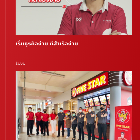
เริ่มธุรกิจง่าย ก็สำเร็จง่าย
รับชม