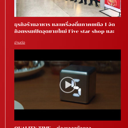
ธุรกิจร้านอาหาร และเครื่องดื่มภาคเหนือ 1 จัด
กิจกรรมเปิดจุดขายใหม่ Five star shop และ
Star coffee โรงพยาบาลสันทราย จ.เชียงใหม่
อ่านต่อ