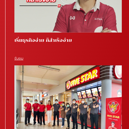
เริ่มธุรกิจง่าย ก็สำเร็จง่าย
รับชม