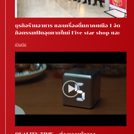
ธุรกิจร้านอาหาร และเครื่องดื่มภาคเหนือ 1 จัด
กิจกรรมเปิดจุดขายใหม่ Five star shop และ
Star coffee โรงพยาบาลสันทราย จ.เชียงใหม่
อ่านต่อ